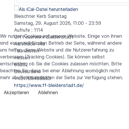
Bleischter Kerb Samstag
Samstag, 29. August 2026, 11:00 - 23:59
Aufrufe
: 1114
Wir nutzen Cookies auf unserer Website. Einige von ihnen
Ort
Feuerwehr Bleidenstadt
sind essenziell für den Betrieb der Seite, während andere
Aarstraße 44a
uns helfen, diese Website und die Nutzererfahrung zu
Taunusstein
verbessern (Tracking Cookies). Sie können selbst
Hessen
entscheiden, ob Sie die Cookies zulassen möchten. Bitte
65232
beachten Sie, dass bei einer Ablehnung womöglich nicht
Deutschland
mehr alle Funktionalitäten der Seite zur Verfügung stehen.
+491709485853
https://www.ff-bleidenstadt.de/
Akzeptieren
Ablehnen