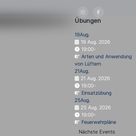
Übungen
19
Aug.
19 Aug. 2026
19:00
-
Arten und Anwendung
von Lüftern
21
Aug.
21 Aug. 2026
19:00
-
Einsatzübung
25
Aug.
25 Aug. 2026
19:00
-
Feuerwehrpläne
Nächste Events