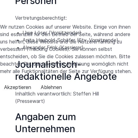
Personen
Vertretungsberechtigt:
Wir nutzen Cookies auf unserer Website. Einige von ihnen
Uwe Löser (Vorsitzender)
sind essenziell für den Betrieb der Seite, während andere
Anita Haubold-Schäfer (Stv. Vorsitzende)
uns helfen, diese Website und die Nutzererfahrung zu
Alexander Frink (Kassierer)
verbessern (Tracking Cookies). Sie können selbst
entscheiden, ob Sie die Cookies zulassen möchten. Bitte
Journalistisch-
beachten Sie, dass bei einer Ablehnung womöglich nicht
mehr alle Funktionalitäten der Seite zur Verfügung stehen.
redaktionelle Angebote
Akzeptieren
Ablehnen
Inhaltlich verantwortlich: Steffen Hill
(Pressewart)
Angaben zum
Unternehmen