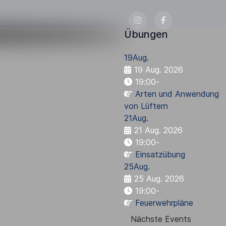
Übungen
19
Aug.
19 Aug. 2026
19:00
-
Arten und Anwendung
von Lüftern
21
Aug.
21 Aug. 2026
19:00
-
Einsatzübung
25
Aug.
25 Aug. 2026
19:00
-
Feuerwehrpläne
Nächste Events