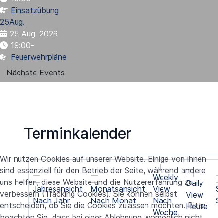
Einsatzübung
25
Aug.
25 Aug. 2026
19:00
-
Feuerwehrpläne
Nächste Events
Terminkalender
Wir nutzen Cookies auf unserer Website. Einige von ihnen
sind essenziell für den Betrieb der Seite, während andere
uns helfen, diese Website und die Nutzererfahrung zu
verbessern (Tracking Cookies). Sie können selbst
Nach Jahr
Nach Monat
Nach
entscheiden, ob Sie die Cookies zulassen möchten. Bitte
Heute
Woche
beachten Sie, dass bei einer Ablehnung womöglich nicht