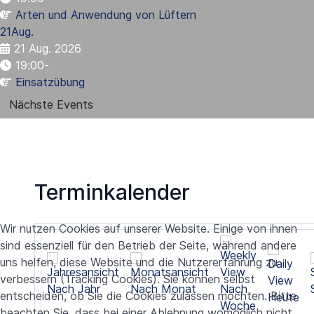
Arten und Anwendung von Lüftern
21
Aug.
21 Aug. 2026
19:00
-
Einsatzübung
Nächste Events
Terminkalender
Wir nutzen Cookies auf unserer Website. Einige von ihnen
sind essenziell für den Betrieb der Seite, während andere
uns helfen, diese Website und die Nutzererfahrung zu
verbessern (Tracking Cookies). Sie können selbst
Nach Jahr
Nach Monat
Nach
entscheiden, ob Sie die Cookies zulassen möchten. Bitte
Heute
Woche
beachten Sie, dass bei einer Ablehnung womöglich nicht