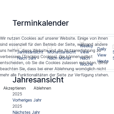
Terminkalender
Wir nutzen Cookies auf unserer Website. Einige von ihnen
sind essenziell für den Betrieb der Seite, während andere
uns helfen, diese Website und die Nutzererfahrung zu
verbessern (Tracking Cookies). Sie können selbst
Nach Jahr
Nach Monat
Nach
Heute
entscheiden, ob Sie die Cookies zulassen möchten. Bitte
Woche
beachten Sie, dass bei einer Ablehnung womöglich nicht
mehr alle Funktionalitäten der Seite zur Verfügung stehen.
Jahresansicht
Akzeptieren
Ablehnen
2025
Vorheriges Jahr
2025
Nächstes Jahr