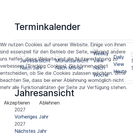
Terminkalender
Wir nutzen Cookies auf unserer Website. Einige von ihnen
sind essenziell für den Betrieb der Seite, während andere
uns helfen, diese Website und die Nutzererfahrung zu
verbessern (Tracking Cookies). Sie können selbst
Nach Jahr
Nach Monat
Nach
Heute
entscheiden, ob Sie die Cookies zulassen möchten. Bitte
Woche
beachten Sie, dass bei einer Ablehnung womöglich nicht
mehr alle Funktionalitäten der Seite zur Verfügung stehen.
Jahresansicht
Akzeptieren
Ablehnen
2027
Vorheriges Jahr
2027
Nächstes Jahr