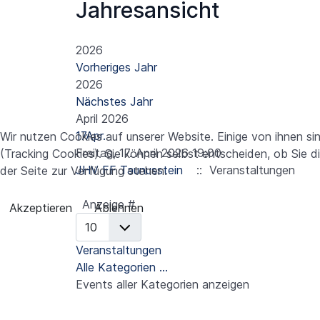
Jahresansicht
2026
Vorheriges Jahr
2026
Nächstes Jahr
April 2026
17
Apr.
Wir nutzen Cookies auf unserer Website. Einige von ihnen si
Freitag, 17. April 2026 19:00
(Tracking Cookies). Sie können selbst entscheiden, ob Sie d
JHV FF Taunusstein
:: Veranstaltungen
der Seite zur Verfügung stehen.
Limite der Paginierungsliste
Anzeige #
Akzeptieren
Ablehnen
Veranstaltungen
Alle Kategorien ...
Events aller Kategorien anzeigen