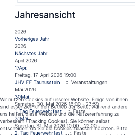
Jahresansicht
2026
Vorheriges Jahr
2026
Nächstes Jahr
April 2026
17
Apr.
Freitag, 17. April 2026 19:00
JHV FF Taunusstein
:: Veranstaltungen
Mai 2026
30
Mai
Wir nutzen Cookies auf unserer Website. Einige von ihnen
Samstag, 30. Mai 2026 16:00 - 23:59
sind essenziell für den Betrieb der Seite, während andere
1. Tag Feuerwehrfest
:: Feste
uns helfen, diese Website und die Nutzererfahrung zu
31
Mai
verbessern (Tracking Cookies). Sie können selbst
Sonntag, 31. Mai 2026 10:00 - 22:00
entscheiden, ob Sie die Cookies zulassen möchten. Bitte
2. Tag Feuerwehrfest
:: Feste